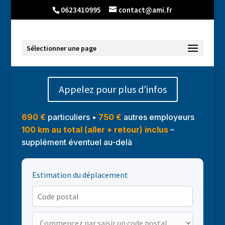
0623410995
contact@ami.fr
Sélectionner une page
Appelez pour plus d'infos
690 €
particuliers •
750 €
autres employeurs
100 km au total (aller + retour) inclus
–
supplément éventuel au-delà
Estimation du déplacement