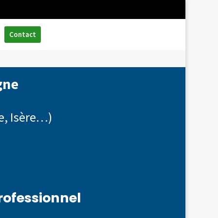
Contact
gne
e, Isère…)
rofessionnel