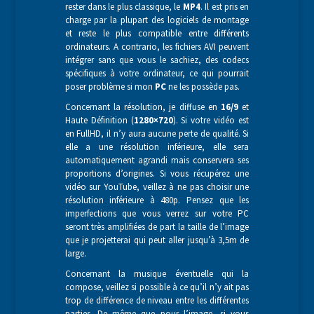
rester dans le plus classique, le
MP4
. Il est pris en
charge par la plupart des logiciels de montage
et reste le plus compatible entre différents
ordinateurs. A contrario, les fichiers AVI peuvent
intégrer sans que vous le sachiez, des codecs
spécifiques à votre ordinateur, ce qui pourrait
poser problème si mon
PC
ne les possède pas.
Concernant la résolution, je diffuse en
16/9
et
Haute Définition (
1280×720
). Si votre vidéo est
en FullHD, il n’y aura aucune perte de qualité. Si
elle a une résolution inférieure, elle sera
automatiquement agrandi mais conservera ses
proportions d’origines. Si vous récupérez une
vidéo sur YouTube, veillez à ne pas choisir une
résolution inférieure à 480p. Pensez que les
imperfections que vous verrez sur votre PC
seront très amplifiées de part la taille de l’image
que je projetterai qui peut aller jusqu’à 3,5m de
large.
Concernant la musique éventuelle qui la
compose, veillez si possible à ce qu’il n’y ait pas
trop de différence de niveau entre les différentes
parties. De même que pour l’image, si vous