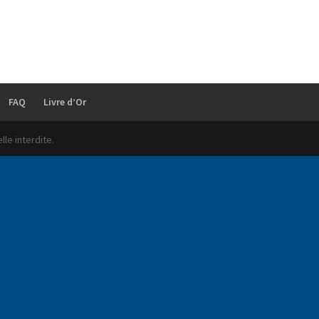
FAQ
Livre d’Or
le interdite.