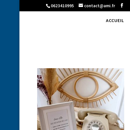
0623410995
contact@ami.fr
ACCUEIL
Screenshot