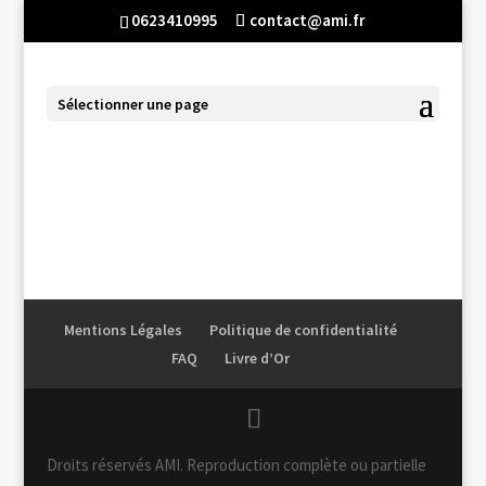
0623410995
contact@ami.fr
Sélectionner une page
6pars1
Mentions Légales
Politique de confidentialité
FAQ
Livre d’Or
Droits réservés AMI. Reproduction complète ou partielle