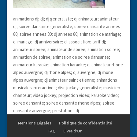
animations dj; dj; dj generaliste; dj animateur; animateur
dj; soiree dansante generaliste; soiree dansante annees
80; soiree annees 80; dj annees 80; animation de mariage;
dj mariage; dj anniversaire; dj association; tarif dj;
animateur soiree; animateur de soiree; animation soiree;
animation de soiree; animation de soiree dansante;
animateur karaoke; animation karaoke; dj animateur rhone
alpes auvergne; dj rhone alpes; dj auvergne; dj rhone
alpes auvergne; dj animateur saint etienne; animations
musicales interactives; disc jockey generaliste; musicien
chanteur; video jockey; projection video; karaoke video;
soiree dansante; soiree dansante rhone alpes; soiree
dansante auvergne; prestations dj
Mentions Légales
Politique de confidentialité
FAQ
Livre d’Or