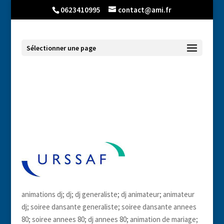
0623410995
contact@ami.fr
Sélectionner une page
dj-pro-declare-rhone-alpes-auvergne-
43 à Saint Etienne
animations dj; dj; dj generaliste; dj animateur; animateur
dj; soiree dansante generaliste; soiree dansante annees
80; soiree annees 80; dj annees 80; animation de mariage;