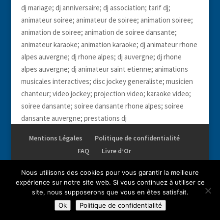
dj mariage; dj anniversaire; dj association; tarif dj;
animateur soiree; animateur de soiree; animation soiree;
animation de soiree; animation de soiree dansante;
animateur karaoke; animation karaoke; dj animateur rhone
alpes auvergne; dj rhone alpes; dj auvergne; dj rhone
alpes auvergne; dj animateur saint etienne; animations
musicales interactives; disc jockey generaliste; musicien
chanteur; video jockey; projection video; karaoke video;
soiree dansante; soiree dansante rhone alpes; soiree
dansante auvergne; prestations dj
Mentions Légales
Politique de confidentialité
FAQ
Livre d’Or
Nous utilisons des cookies pour vous garantir la meilleure
expérience sur notre site web. Si vous continuez à utiliser ce
site, nous supposerons que vous en êtes satisfait.
Droits réservés AMI. Reproduction complète ou partielle
Ok
Politique de confidentialité
interdite.