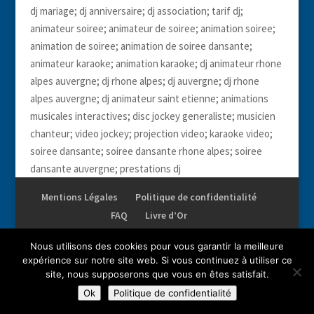
dj mariage; dj anniversaire; dj association; tarif dj;
animateur soiree; animateur de soiree; animation soiree;
animation de soiree; animation de soiree dansante;
animateur karaoke; animation karaoke; dj animateur rhone
alpes auvergne; dj rhone alpes; dj auvergne; dj rhone
alpes auvergne; dj animateur saint etienne; animations
musicales interactives; disc jockey generaliste; musicien
chanteur; video jockey; projection video; karaoke video;
soiree dansante; soiree dansante rhone alpes; soiree
dansante auvergne; prestations dj
Mentions Légales
Politique de confidentialité
FAQ
Livre d’Or
Nous utilisons des cookies pour vous garantir la meilleure
expérience sur notre site web. Si vous continuez à utiliser ce
site, nous supposerons que vous en êtes satisfait.
Droits réservés AMI. Reproduction complète ou partielle
Ok
Politique de confidentialité
interdite.