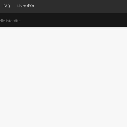
FAQ
Livre d’Or
le interdite.