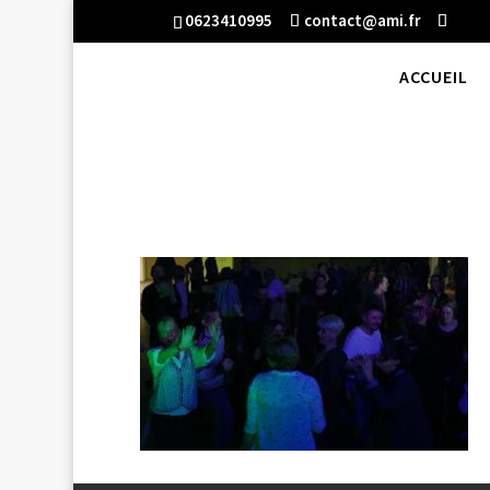
0623410995
contact@ami.fr
ACCUEIL
DJ anniversaire saint eti