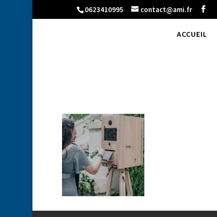
0623410995
contact@ami.fr
ACCUEIL
icone-photobooth3