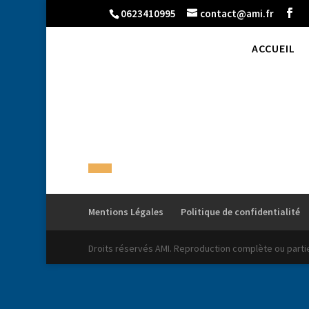
0623410995
contact@ami.fr
ACCUEIL
dj mariage de Saint Etien
Mentions Légales
Politique de confidentialité
Droits réservés AMI. Reproduction complète ou partiel