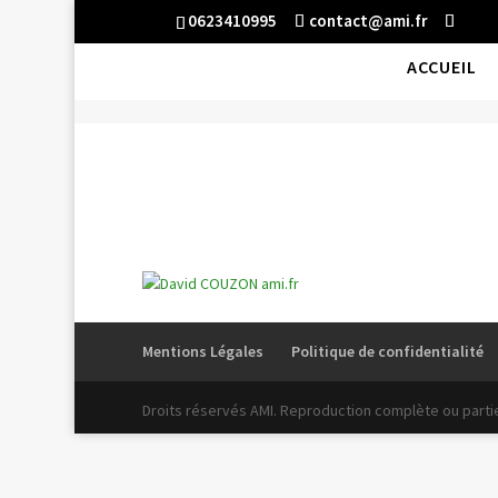
0623410995
contact@ami.fr
ACCUEIL
David COUZON ami.fr
Mentions Légales
Politique de confidentialité
Droits réservés AMI. Reproduction complète ou partiel